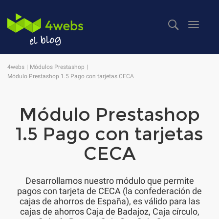
Despl
naveg
4webs
Módulos Prestashop
Módulo Prestashop 1.5 Pago con tarjetas CECA
Módulo Prestashop
1.5 Pago con tarjetas
CECA
Desarrollamos nuestro módulo que permite
pagos con tarjeta de CECA (la confederación de
cajas de ahorros de España), es válido para las
cajas de ahorros Caja de Badajoz, Caja círculo,