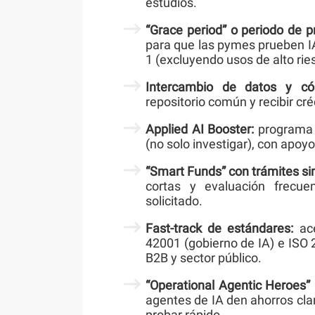
estudios.
“Grace period” o periodo de 
para que las pymes prueben IA
1 (excluyendo usos de alto rie
Intercambio de datos y có
repositorio común y recibir cr
Applied AI Booster:
programa q
(no solo investigar), con apoy
“Smart Funds” con trámites si
cortas y evaluación frecuen
solicitado.
Fast-track de estándares:
ace
42001 (gobierno de IA) e ISO 
B2B y sector público.
“Operational Agentic Heroes” (
agentes de IA den ahorros clar
probar rápido.