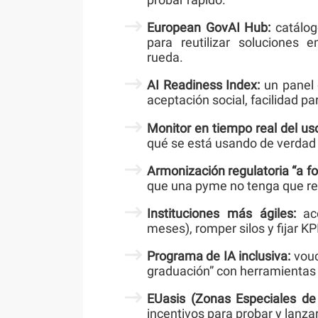
European GovAI Hub:
catálog
para reutilizar soluciones e
rueda.
AI Readiness Index:
un panel 
aceptación social, facilidad p
Monitor en tiempo real del u
qué se está usando de verdad y
Armonización regulatoria “a fo
que una pyme no tenga que re
Instituciones más ágiles:
aco
meses), romper silos y fijar KP
Programa de IA inclusiva:
vouc
graduación” con herramientas
EUasis (Zonas Especiales de 
incentivos para probar y lanza