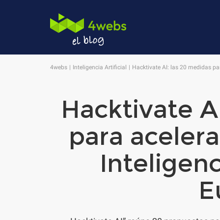
4webs
Inteligencia Artificial
Hacktivate AI: las 20 medidas par
Hacktivate A
para acelera
Inteligenc
E