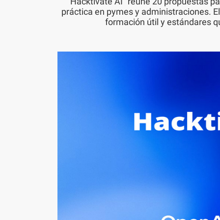
Hacktivate AI” reúne 20 propuestas para 
práctica en pymes y administraciones. El
formación útil y estándares q