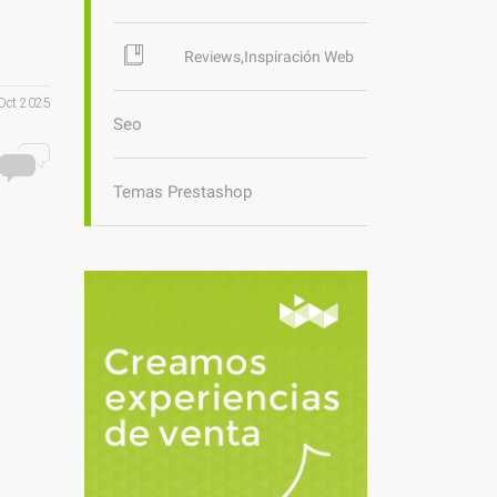
Reviews,Inspiración Web
Oct 2025
Seo
Temas Prestashop