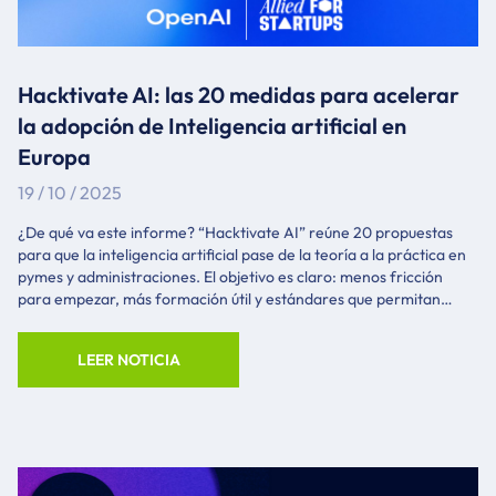
Hacktivate AI: las 20 medidas para acelerar
la adopción de Inteligencia artificial en
Europa
19 / 10 / 2025
¿De qué va este informe? “Hacktivate AI” reúne 20 propuestas
para que la inteligencia artificial pase de la teoría a la práctica en
pymes y administraciones. El objetivo es claro: menos fricción
para empezar, más formación útil y estándares que permitan
escalar sin perder seguridad. Abajo tienes las 20 medidas,
divididas por bloques el enlace al artículo principal de OpenAI. La
LEER NOTICIA
idea es que cualquier persona, sin ser técnica, entienda qué son y
cómo pueden impactar en el día a día. Tabla de Contenidos Las 20
medidas, explicadas¿Por qué importa (en el día a día)?Conclusión
Las 20 medidas, explicadas Cuentas Individuales de Aprendizaje
(ILA): un “monedero” anual para que cada trabajador pague
cursos de IA reconocidos y se los lleve si cambia de empresa.