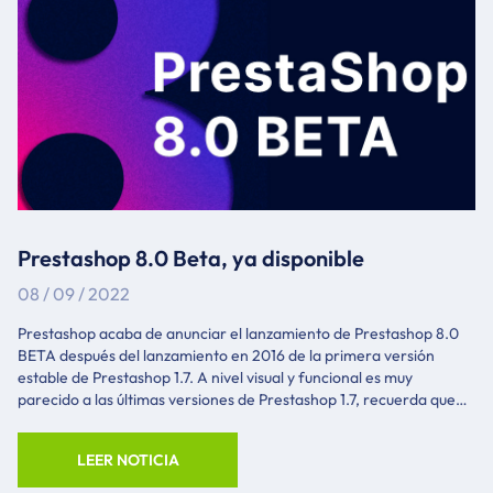
Incentivo fiscal a empresas que forme
Prestashop 8.0 Beta, ya disponible
08 / 09 / 2022
Prestashop acaba de anunciar el lanzamiento de Prestashop 8.0
BETA después del lanzamiento en 2016 de la primera versión
estable de Prestashop 1.7. A nivel visual y funcional es muy
parecido a las últimas versiones de Prestashop 1.7, recuerda que
Prestashop 8.0 esta en fase de beta y no es nada recomendable
que actualices tu tienda a esta versión. Prestashop ha preparado
LEER NOTICIA
toda la documentación oficial desde donde podemos hacer
seguimiento o bien descargar la última versión desde el enlace que