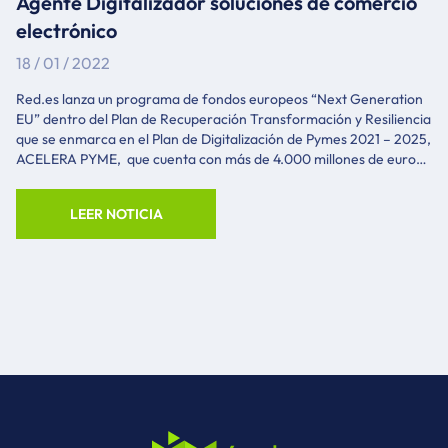
Agente Digitalizador soluciones de comercio
electrónico
18 / 01 / 2022
Red.es lanza un programa de fondos europeos “Next Generation
EU” dentro del Plan de Recuperación Transformación y Resiliencia
que se enmarca en el Plan de Digitalización de Pymes 2021 – 2025,
ACELERA PYME, que cuenta con más de 4.000 millones de euros
de presupuesto para digitalizar las empresa. Bases reguladoras
publicadas en la Orden ETD/1498/2021 – BOE 313 de 30/12/2021
LEER NOTICIA
En el caso de 4webs tenemos la certificación como Agente
digitalizador para «Comercio electrónico» y «Sitio web y presencia
en internet» en Valencia, pero damos servicio en toda España.
VER AGENTE DIGITALIZADOR ¿Qué es el Kit digital del Plan
Acelera Pyme? El Programa Acelera pyme es la iniciativa del
Ministerio de Asuntos Económicos y Transformación Digital
destinada a construir el ecosistema de referencia de la trans