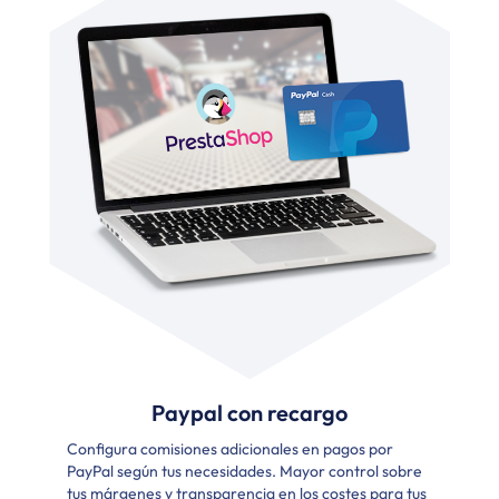
Paypal con recargo
Configura comisiones adicionales en pagos por
ma
I
PayPal según tus necesidades. Mayor control sobre
f
tus márgenes y transparencia en los costes para tus
u