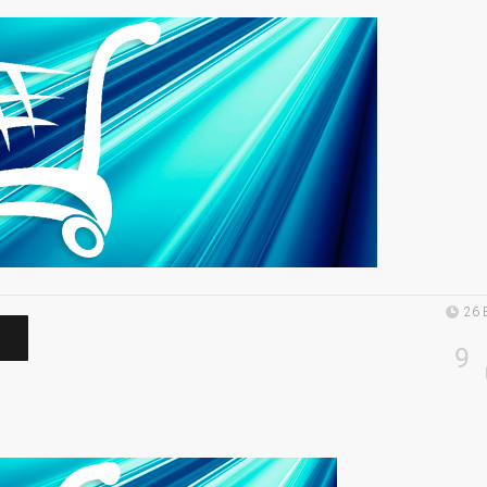
26 
9