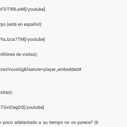
zzFDT9RLwM[/youtube]
po (está en español):
eYaJzca7TM[/youtube]
illónes de visitas):
NxrwzVuosGg&feature=player_embedded#
sitas):
aTGxlOegD0[/youtube]
un poco adelantado a su tiempo no os parece? (6