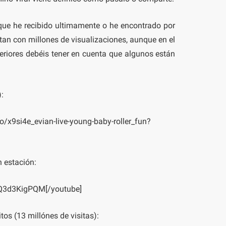
 que he recibido ultimamente o he encontrado por
ntan con millones de visualizaciones, aunque en el
feriores debéis tener en cuenta que algunos están
:
/x9si4e_evian-live-young-baby-roller_fun?
 estación:
VQ3d3KigPQM[/youtube]
os (13 millónes de visitas):