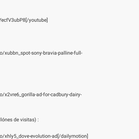
YecfV3ubP8[/youtube]
/xubbn_spot-sony-bravia-palline-full-
/x2vre6_gorilla-ad-for-cadbury-dairy-
lónes de visitas) :
o/xhly5_dove-evolution-ad[/dailymotion]