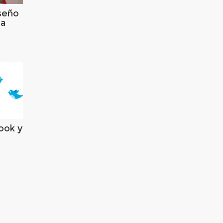
iseño
na
ook y