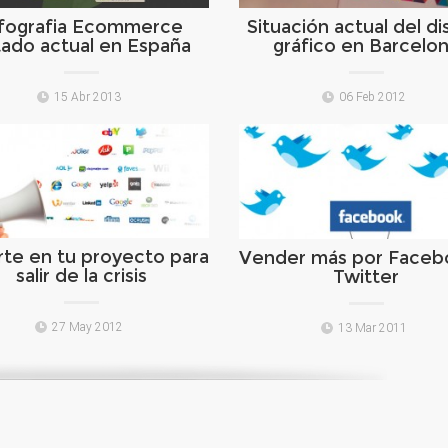
nfografia Ecommerce
Situación actual del d
tado actual en España
gráfico en Barcelo
15 Abr 2013
06 Feb 2012
rte en tu proyecto para
Vender más por Faceb
salir de la crisis
Twitter
27 May 2012
13 Mar 2011