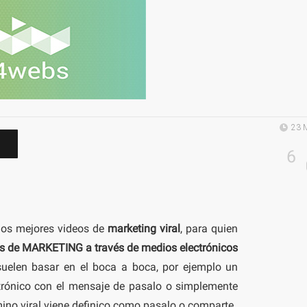
23 
6
 los mejores videos de
marketing viral
, para quien
as de MARKETING a través de medios electrónicos
suelen basar en el boca a boca, por ejemplo un
ctrónico con el mensaje de pasalo o simplemente
mino viral viene definico como pasalo o comparte.