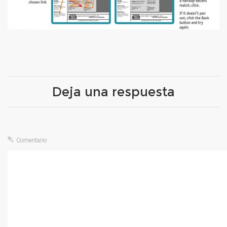
Publicado
Tamaño
11 julio 2012
603 × 271
el
completo
Deja una respuesta
Comentario